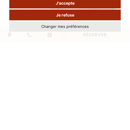
J'accepte
Je refuse
Changer mes préférences
ACTUALITÉ
RÉSERVER
Réinventez vos
séminaires :
immersion au
cœur d’une
journée
professionnelle au
Cantemerle
Dans un monde professionnel en
constante évolution, le cadre de