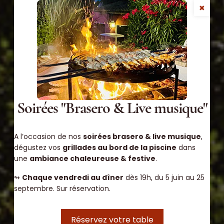
✖
MENU
EN
DE
Soirées "Brasero & Live musique"
A l’occasion de nos
soirées brasero & live musique
,
dégustez vos
grillades au bord de la piscine
dans
une
ambiance chaleureuse & festive
.
↬
Chaque vendredi au dîner
dès 19h, du 5 juin au 25
septembre. Sur réservation.
Réservez votre table