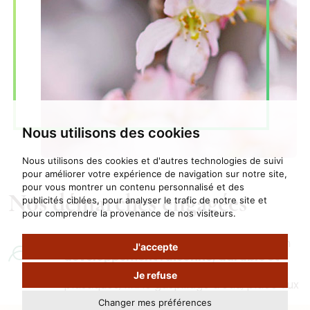
Nous utilisons des cookies
Nous utilisons des cookies et d'autres technologies de suivi
pour améliorer votre expérience de navigation sur notre site,
pour vous montrer un contenu personnalisé et des
Nos démarches engagées
publicités ciblées, pour analyser le trafic de notre site et
pour comprendre la provenance de nos visiteurs.
L'hôtel Le Cantemerle met l'accent sur un
J'accepte
développement raisonné, durable et
éco-responsable
. Moins de déchets
Je refuse
plastiques, fini le gaspillage d'eau, place aux
matériaux recyclables, à la production
Changer mes préférences